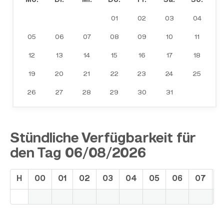
Mo.
Di.
Mi.
Do.
Fr.
Sa.
So.
01
02
03
04
05
06
07
08
09
10
11
12
13
14
15
16
17
18
19
20
21
22
23
24
25
26
27
28
29
30
31
Stündliche Verfügbarkeit für
den Tag 06/08/2026
H
00
01
02
03
04
05
06
07
0