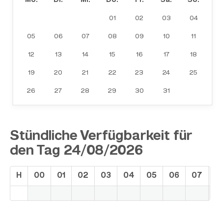
Mo.
Di.
Mi.
Do.
Fr.
Sa.
So.
01
02
03
04
05
06
07
08
09
10
11
12
13
14
15
16
17
18
19
20
21
22
23
24
25
26
27
28
29
30
31
Stündliche Verfügbarkeit für
den Tag 24/08/2026
H
00
01
02
03
04
05
06
07
0